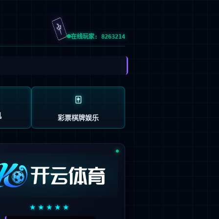
股票代码
EN
关系
加入bb平台体育艾弗森
300604